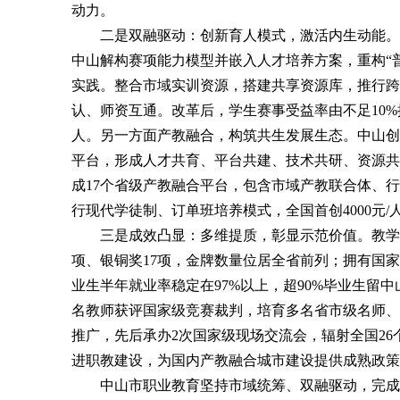
动力。
二是双融驱动：创新育人模式，激活内生动能。一
中山解构赛项能力模型并嵌入人才培养方案，重构“普
实践。整合市域实训资源，搭建共享资源库，推行跨
认、师资互通。改革后，学生赛事受益率由不足10%
人。另一方面产教融合，构筑共生发展生态。中山创新
平台，形成人才共育、平台共建、技术共研、资源共
成17个省级产教融合平台，包含市域产教联合体、
行现代学徒制、订单班培养模式，全国首创4000元
三是成效凸显：多维提质，彰显示范价值。教学竞赛成
项、银铜奖17项，金牌数量位居全省前列；拥有国家
业生半年就业率稳定在97%以上，超90%毕业生留中
名教师获评国家级竞赛裁判，培育多名省市级名师、
推广，先后承办2次国家级现场交流会，辐射全国2
进职教建设，为国内产教融合城市建设提供成熟政策
中山市职业教育坚持市域统筹、双融驱动，完成