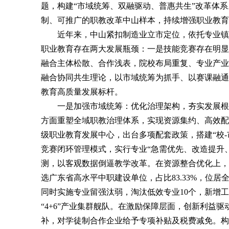
题，构建“市域统筹、双融驱动、普惠共生”改革体
制、可推广的职教改革中山样本，持续增强职业教育
近年来，中山紧扣制造业立市定位，依托专业镇
职业教育存在两大发展瓶颈：一是技能竞赛存在明显
融合主体松散、合作浅表，院校布局重复、专业产业
融合协同共生理论，以市域统筹为抓手、以赛课融通
教育高质量发展标杆。
一是加强市域统筹：优化治理架构，夯实发展根基
方面重塑全域职教治理体系，实现资源集约、高效配
级职业教育发展中心，出台多项配套政策，搭建“校-
竞赛闭环管理模式，实行专业“急需优先、改造提升
测，以客观数据倒逼教学改革。在资源整合优化上，
选广东省高水平中职建设单位，占比83.33%，位
同时实施专业留强汰弱，淘汰低效专业10个，新增
“4+6”产业集群舰队。在激励保障层面，创新利益
补，对学徒制合作企业给予专项补贴及税费减免。构