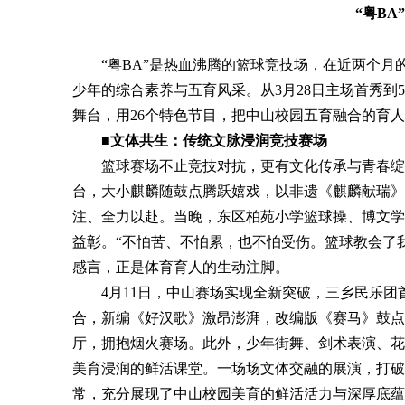
“粤B
“粤BA”是热血沸腾的篮球竞技场，在近两个月
少年的综合素养与五育风采。从3月28日主场首秀到5
舞台，用26个特色节目，把中山校园五育融合的育
■文体共生：传统文脉浸润竞技赛场
篮球赛场不止竞技对抗，更有文化传承与青春绽放。
台，大小麒麟随鼓点腾跃嬉戏，以非遗《麒麟献瑞》
注、全力以赴。当晚，东区柏苑小学篮球操、博文学
益彰。“不怕苦、不怕累，也不怕受伤。篮球教会了
感言，正是体育育人的生动注脚。
4月11日，中山赛场实现全新突破，三乡民乐团
合，新编《好汉歌》激昂澎湃，改编版《赛马》鼓点
厅，拥抱烟火赛场。此外，少年街舞、剑术表演、花
美育浸润的鲜活课堂。一场场文体交融的展演，打破
常，充分展现了中山校园美育的鲜活活力与深厚底蕴