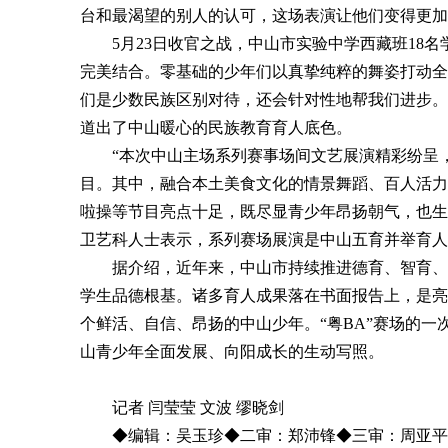
台和最渴望的别人的认可，这场表演让他们变得更加
5月23日收官之战，中山市实验中学西藏班18名
完美结合。零基础的少年们以真挚纯粹的舞姿打动全
们是少数民族区别对待，还会针对性地帮我们进步。
道出了中山暖心的民族教育育人底色。
“本次中山主场系列赛事场间文艺展演精彩纷呈，
目。其中，融合本土美食文化的情景舞蹈、百人活力
啦操等节目亮点十足，既尽显青少年昂扬朝气，也生
卫艺科人士表示，系列赛场展演是中山五育并举育人
据介绍，近年来，中山市持续推进德育、智育、体
学生品德根基。诸多育人成果落在书面报告上，是亮
个鲜活、自信、昂扬的中山少年。“粤BA”赛场的
山青少年全面发展、向阳成长的生动写照。
记者 闫莹莹 文波 缪晓剑
◆编辑：吴玉珍◆二审：郑沛锋◆三审：周亚平