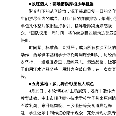
■以练塑人：赛场磨砺厚植少年担当
聚光灯下的从容绽放，源于幕后日复一日的坚守与
生们拼尽全力的成果。4月25日的赛前排练，烟洲
单包扎休整后依旧坚持参训。指导老师梁唐婷感慨，
众。”团队仅用一周时间，将传统剧目改编为适配四
热血。
时间紧、标准高、直播严，成为所有参演团队的共
动作；西藏班零基础学子依托每周课余时间，历经两
次坚持、一遍遍复盘里，磨练意志、塑造品格，让赛
子们用汗水诠释坚持，用毅力突破自我，在一次次赛
长。
■五育落地：多元舞台彰显育人成色
4月25日，本轮“粤BA”主场展演，既有非遗传
教育成效。中山市现代职业技术学校学子带来原创情
石岐乳鸽、东升脆肉鲩、三乡濑粉等美食道具起舞，
题，学生还亲手制作点心赠予观众，充分展现职教专