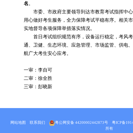
名
。
市委、市政府主要领导到达市教育考试指挥中心，
用心做好考生服务，全力保障考试平稳有序。相关市
实地督导各项保障举措落实情况。
首日考试组织规范有序，设备运行稳定，考风考纪
通、卫健、生态环境、应急管理、市场监管、供电、
航广大考生安心应考。
一审：李自可
二审：徐全胜
三审：
彭晓新
网站地图
联系我们
粤公网安备 44200002442873号
粤ICP备1914
所有