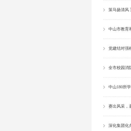
策马扬清风
中山市教育
党建结对强
全市校园消
中山180所