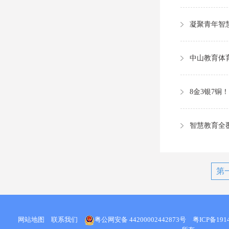
中山教育体
8金3银7铜
智慧教育全
第
网站地图
联系我们
粤公网安备 44200002442873号
粤ICP备1914